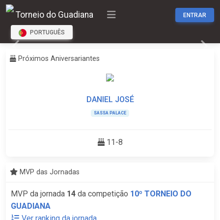
Torneio do Guadiana
ENTRAR
PORTUGUÊS
Previous
Next
Próximos Aniversariantes
DANIEL JOSÉ
SASSA PALACE
11-8
MVP das Jornadas
MVP da jornada
14
da competição
10º TORNEIO DO
GUADIANA
Ver ranking da jornada